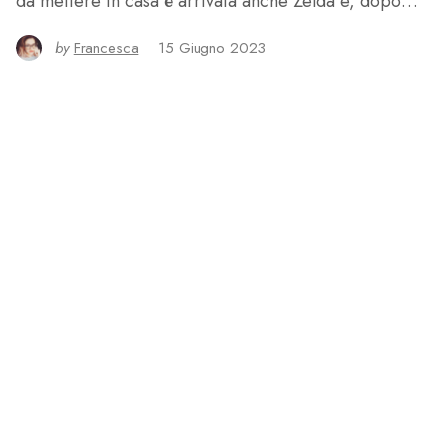
da mettere in casa è arrivata anche Zelda e, dopo…
by
Francesca
15 Giugno 2023