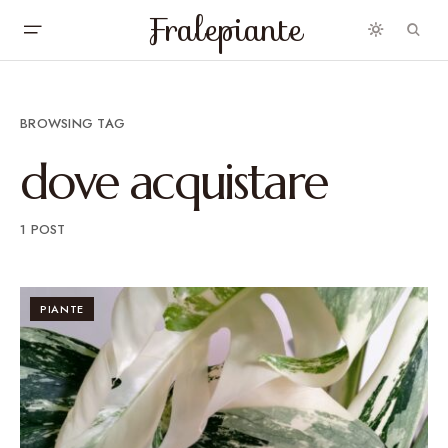
Fralepiante
BROWSING TAG
dove acquistare
1 POST
PIANTE