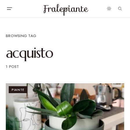
Fralepiante
BROWSING TAG
acquisto
1 POST
PIANTE